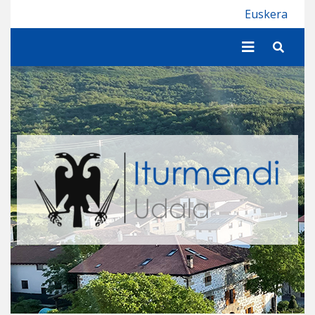
Iturmendiko Udala
Euskera
Buscar