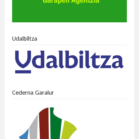
Udalbiltza
Cederna Garalur