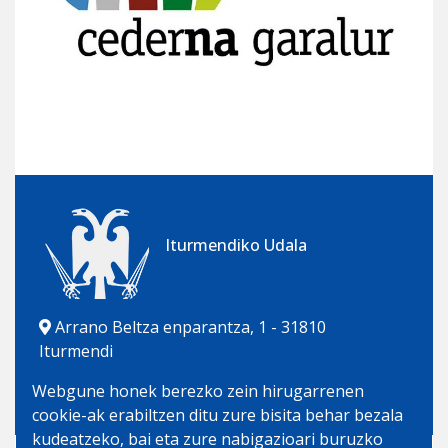
Iturmendiko Udala
Arrano Beltza enparantza, 1 - 31810
Iturmendi
948 562 458 | 681 181 308
Webgune honek berezko zein hirugarrenen
udala@iturmendi.eus
cookie-ak erabiltzen ditu zure bisita behar bezala
kudeatzeko, bai eta zure nabigazioari buruzko