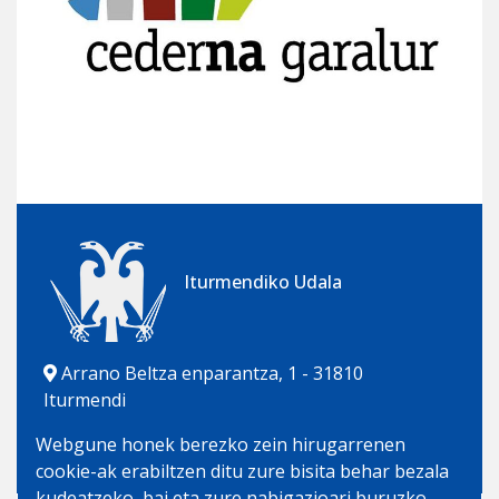
Iturmendiko Udala
Arrano Beltza enparantza, 1 - 31810
Iturmendi
948 562 458 | 681 181 308
Webgune honek berezko zein hirugarrenen
udala@iturmendi.eus
cookie-ak erabiltzen ditu zure bisita behar bezala
kudeatzeko, bai eta zure nabigazioari buruzko