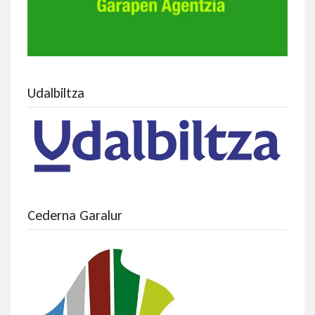
Udalbiltza
Cederna Garalur