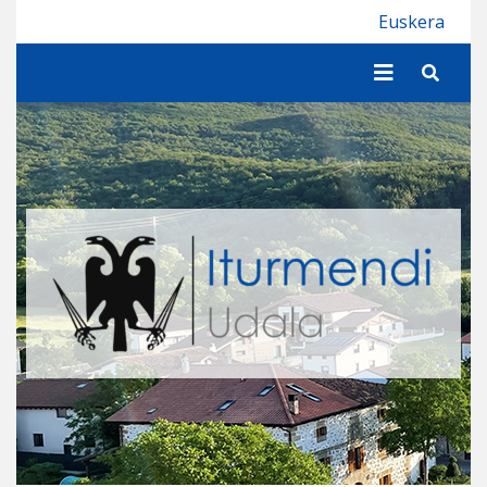
Iturmendiko Udala
Euskera
Buscar