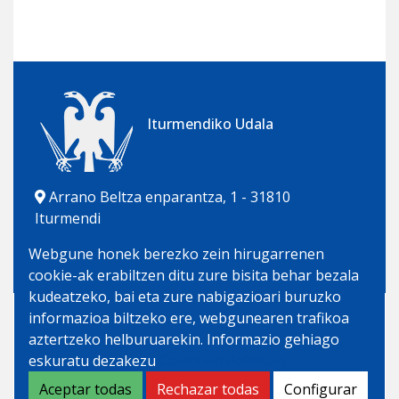
Iturmendiko Udala
Arrano Beltza enparantza, 1 - 31810
Iturmendi
948 562 458 | 681 181 308
Webgune honek berezko zein hirugarrenen
udala@iturmendi.eus
cookie-ak erabiltzen ditu zure bisita behar bezala
kudeatzeko, bai eta zure nabigazioari buruzko
Aviso legal
informazioa biltzeko ere, webgunearen trafikoa
aztertzeko helburuarekin. Informazio gehiago
Política de Cookies
eskuratu dezakezu
Cookieen Politikan
Accesibilidad
Aceptar todas
Rechazar todas
Configurar