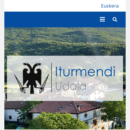
Iturmendiko Udala
Euskera
Buscar