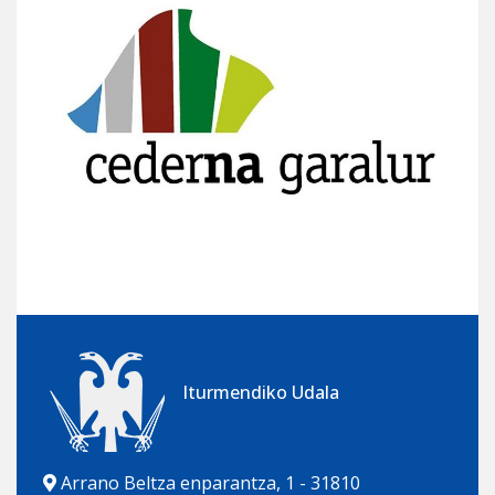
Iturmendiko Udala
Arrano Beltza enparantza, 1 - 31810