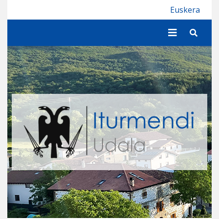
Iturmendiko Udala
Euskera
Buscar