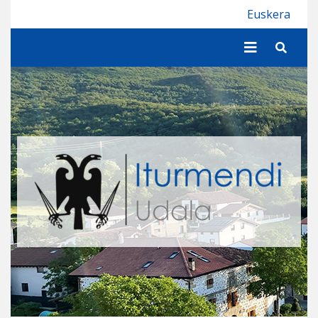
Iturmendiko Udala
Euskera
Buscar