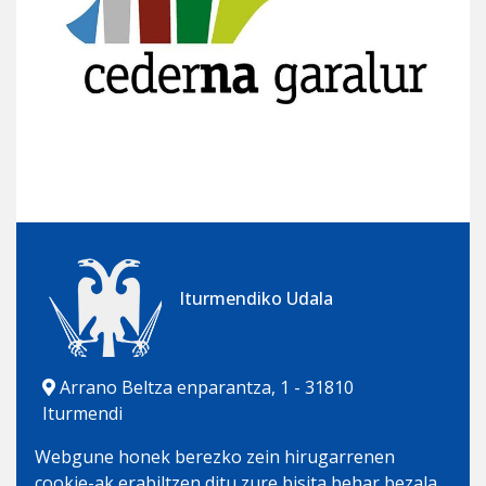
Iturmendiko Udala
Arrano Beltza enparantza, 1 - 31810
Iturmendi
948 562 458 | 681 181 308
Webgune honek berezko zein hirugarrenen
udala@iturmendi.eus
cookie-ak erabiltzen ditu zure bisita behar bezala