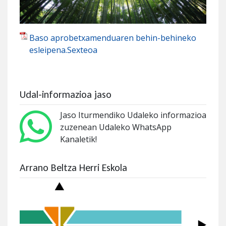
Baso aprobetxamenduaren behin-behineko
esleipena.Sexteoa
Udal-informazioa jaso
Jaso Iturmendiko Udaleko informazioa
zuzenean Udaleko WhatsApp
Kanaletik!
Arrano Beltza Herri Eskola