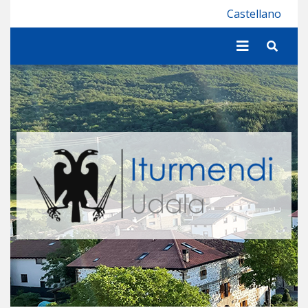
Iturmendiko Udala
Castellano
Bilatu