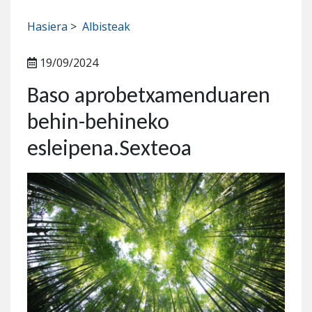
Hasiera
>
Albisteak
19/09/2024
Baso aprobetxamenduaren
behin-behineko
esleipena.Sexteoa