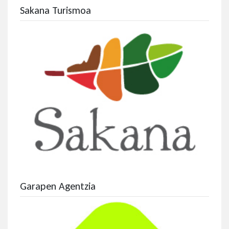
Sakana Turismoa
Garapen Agentzia