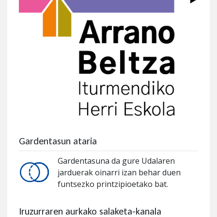
Gardentasun ataria
Gardentasuna da gure Udalaren
jarduerak oinarri izan behar duen
funtsezko printzipioetako bat.
Iruzurraren aurkako salaketa-kanala