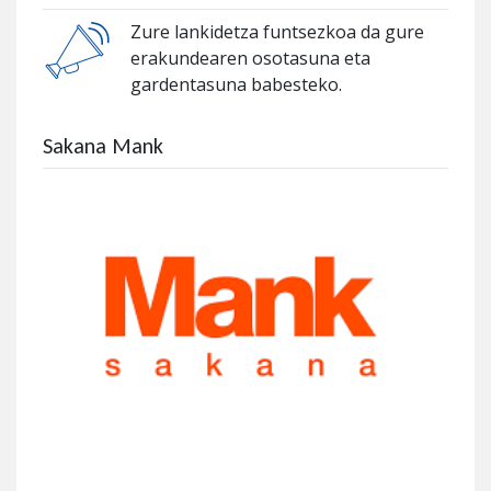
Zure lankidetza funtsezkoa da gure
erakundearen osotasuna eta
gardentasuna babesteko.
Sakana Mank