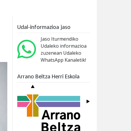
Udal-informazioa jaso
Jaso Iturmendiko
Udaleko informazioa
zuzenean Udaleko
WhatsApp Kanaletik!
Arrano Beltza Herri Eskola