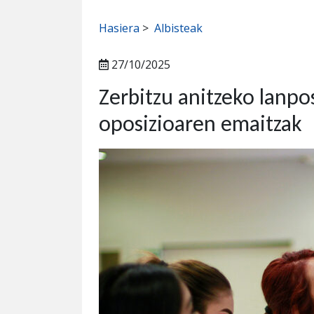
Hasiera
>
Albisteak
27/10/2025
Zerbitzu anitzeko lanpo
oposizioaren emaitzak