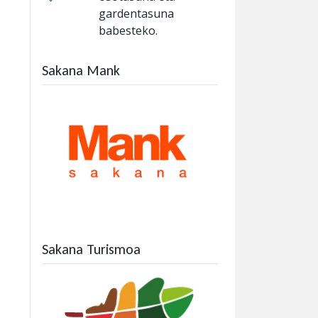
gardentasuna
babesteko.
Sakana Mank
Sakana Turismoa