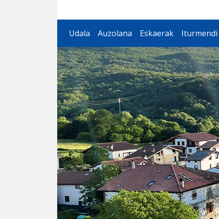
Iturmendiko Udala
Udala
Auzolana
Eskaerak
Iturmendi