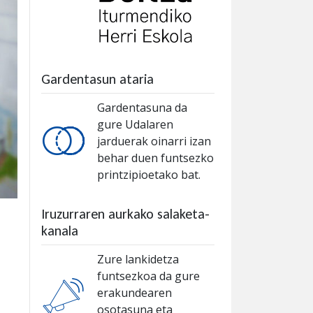
Gardentasun ataria
Gardentasuna da
gure Udalaren
jarduerak oinarri izan
behar duen funtsezko
printzipioetako bat.
Iruzurraren aurkako salaketa-
kanala
Zure lankidetza
funtsezkoa da gure
erakundearen
osotasuna eta