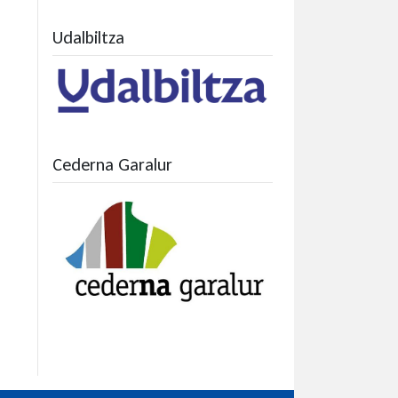
Udalbiltza
Cederna Garalur